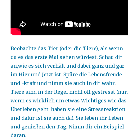
Beobachte das Tier (oder die Tiere), als wenn
du es das erste Mal sehen würdest. Schau dir
an,wie es sich verhält und dabei ganz und gar
im Hier und Jetzt ist. Spüre die Lebensfreude
und -kraft und nimm sie auch in dir wahr.
Tiere sind in der Regel nicht oft gestresst (nur,
wenn es wirklich um etwas Wichtiges wie das
Überleben geht, haben sie eine Stressreaktion,
und dafür ist sie auch da). Sie leben ihr Leben
und genießen den Tag. Nimm dir ein Beispiel
daran.